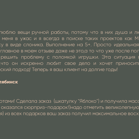
люблю вещи ручной работы, потому что в них душа и л
 меня в ужас и я всегда в поиске таких проектов как Mi
у в виде слоника. Выполнение на 5+. Просто идеальная
 главное в моем отзыве даже не это,а то что уже после п
 решить проблему с поломкой игрушки. Эта ситуация 
в,что он искренно любит свое дело и хочет приносит
ский подход! Теперь я ваш клиент на долгие годы!
лябинск
тами! Сделала заказ (шкатулку "Яблоко") и получила мас
а оказался сюрприз-подарок!)надо отметить великолепную
я) из всех подарков ваш заказ получил максимальное восх