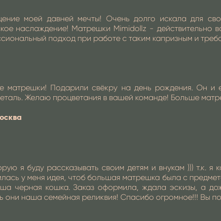
щение моей давней мечты! Очень долго искала для сво
кое наслаждение! Матрешки Mimidollz - действительно в
иональный подход при работе с таким капризным и требова
 матрешки! Подарили свёкру на день рождения. Он и е
еталь. Желаю процветания в вашей команде! Больше матр
осква
ую я буду рассказывать своим детям и внукам ))) т.к. я
ась у меня идея, чтоб большая матрешка была с предмето
ша черная кошка. Заказ оформила, ждала эскизы, а дож
 они наша семейная реликвия! Спасибо огромное!!! Вы поп