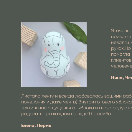
Я очень 
приводят
неваляшк
руках.Но
помогла
клиенто
человече
Нина, Че
Листала ленту и всегда любовалась вашими рабо
пожелания и даже мечты) Внутри готового яблок
тактильные ощущения от яблока и глаза радуютс
радовать при каждом взгляде!) Спасибо
Елена, Пермь