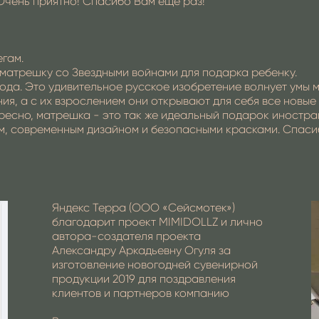
Очень приятно! Спасибо Вам еще раз!
егам.
а матрешку со Звездными войнами для подарка ребенку.
ода. Это удивительное русское изобретение волнует умы
, а с их взрослением они открывают для себя все новые 
ресно, матрешка - это так же идеальный подарок иностра
ым, современным дизайном и безопасными красками. Спасиб
Яндекс Терра (ООО «Сейсмотек»)
благодарит проект MIMIDOLLZ и лично
автора-создателя проекта
Александру Аркадьевну Огуля за
изготовление новогодней сувенирной
продукции 2019 для поздравления
клиентов и партнеров компанию