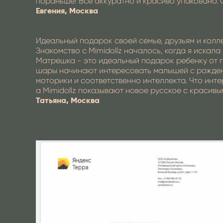
пораньше! Все аккуратно и красиво упаковано. 
Евгения, Москва
Идеальный подарок своей семье, друзьям и колл
Знакомство с Mimidollz началось, когда я искал
Матрешка - это идеальный подарок ребенку от г
шары начинают интересовать малышей с рождения
моторики и соответственно интеллекта. Что инте
а Mimidollz показывают новое русское с красив
Татьяна, Москва